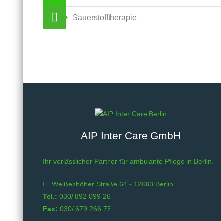
Sauerstofftherapie
AIP Inter Care GmbH
Ihr verlässlicher Partner für ambulante Pflege in Berlin.
Weißenhöher Straße 64 - 12683 Berlin
Tel.:
030/ 892 099 26
Fax:
030/ 679 266 75