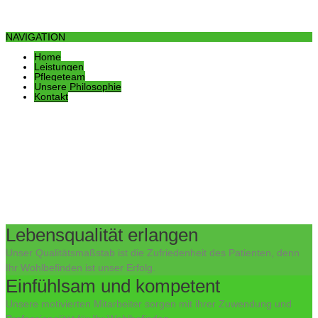
NAVIGATION
Home
Leistungen
Pflegeteam
Unsere Philosophie
Kontakt
Lebensqualität erlangen
Unser Qualitätsmaßstab ist die Zufriedenheit des Patienten, denn
Ihr Wohlbefinden ist unser Erfolg.
Einfühlsam und kompetent
Unsere motivierten Mitarbeiter sorgen mit ihrer Zuwendung und